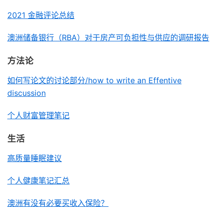
2021 金融评论总结
澳洲储备银行（RBA）对于房产可负担性与供应的调研报告
方法论
如何写论文的讨论部分/how to write an Effentive
discussion
个人财富管理笔记
生活
高质量睡眠建议
个人健康笔记汇总
澳洲有没有必要买收入保险？