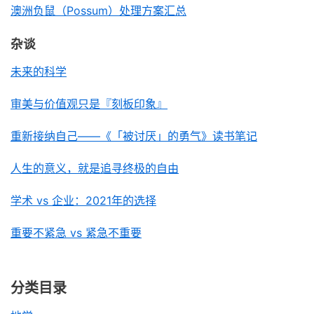
澳洲负鼠（Possum）处理方案汇总
杂谈
未来的科学
审美与价值观只是『刻板印象』
重新接纳自己——《「被讨厌」的勇气》读书笔记
人生的意义，就是追寻终极的自由
学术 vs 企业：2021年的选择
重要不紧急 vs 紧急不重要
分类目录