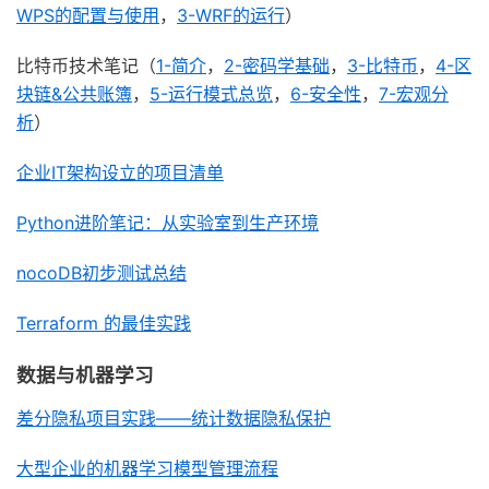
WPS的配置与使用
，
3-WRF的运行
）
比特币技术笔记（
1-简介
，
2-密码学基础
，
3-比特币
，
4-区
块链&公共账簿
，
5-运行模式总览
，
6-安全性
，
7-宏观分
析
）
企业IT架构设立的项目清单
Python进阶笔记：从实验室到生产环境
nocoDB初步测试总结
Terraform 的最佳实践
数据与机器学习
差分隐私项目实践——统计数据隐私保护
大型企业的机器学习模型管理流程