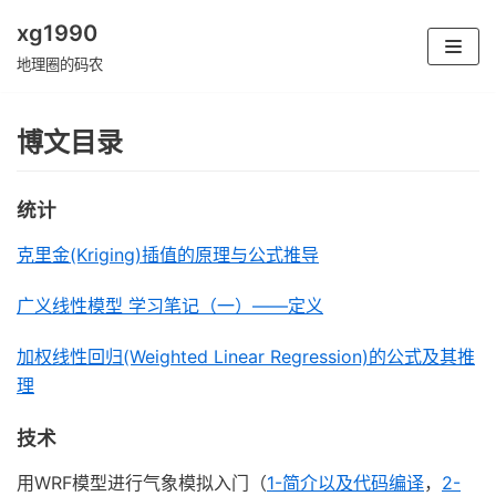
xg1990
跳
地理圈的码农
至
正
博文目录
文
统计
克里金(Kriging)插值的原理与公式推导
广义线性模型 学习笔记（一）——定义
加权线性回归(Weighted Linear Regression)的公式及其推
理
技术
用WRF模型进行气象模拟入门（
1-简介以及代码编译
，
2-