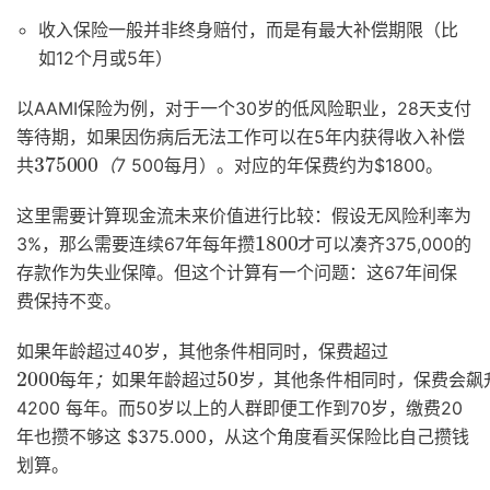
收入保险一般并非终身赔付，而是有最大补偿期限（比
如12个月或5年）
以AAMI保险为例，对于一个30岁的低风险职业，28天支付
等待期，如果因伤病后无法工作可以在5年内获得收入补偿
375
（
000
共
7 500每月）。对应的年保费约为$1800。
（
这里需要计算现金流未来价值进行比较：假设无风险利率为
1800
凑
齐
才
可
以
3%，那么需要连续67年每年攒
375,000的
才
可
以
凑
齐
存款作为失业保障。但这个计算有一个问题：这67年间保
费保持不变。
如果年龄超过40岁，其他条件相同时，保费超过
2000
每
年
；
如
果
年
龄
超
过
50
岁
，
其
他
条
件
相
同
时
，
保
费
会
飙
升
到
约
每
年
；
如
果
年
龄
超
过
岁
，
其
他
条
件
相
同
时
，
保
费
会
飙
4200 每年。而50岁以上的人群即便工作到70岁，缴费20
年也攒不够这 $375.000，从这个角度看买保险比自己攒钱
划算。