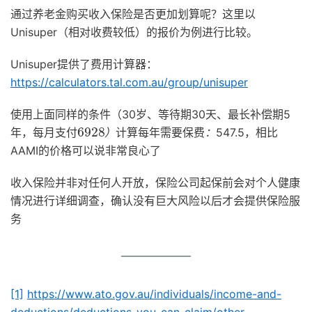
通过养老金购买收入保险是否更加划算呢？这里以
Unisuper（相对收费较低）的报价为例进行比较。
Unisuper提供了费用计算器：
https://calculators.tal.com.au/group/unisuper
使用上面同样的条件（30岁、等待期30天、最长补偿期5
6
保
928
费
：
）
计
算
每
年
需
要
年，每月支付
547.5，相比
）
计
算
每
年
需
要
保
费
：
AAMI的价格可以说非常良心了
收入保险并非对任何人开放，保险公司起保前会对个人健康
情况进行详细调查，确认没有巨大风险以后才会提供保险服
务
[1]
https://www.ato.gov.au/individuals/income-and-
deductions/deductions-you-can-claim/other-