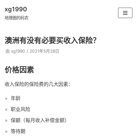
xg1990
跳
地理圈的码农
至
正
澳洲有没有必要买收入保险？
文
由
xg1990
2021年5月28日
价格因素
收入保险的保险费的几大因素：
年龄
职业风险
保额（每月收入补偿金额）
等待期