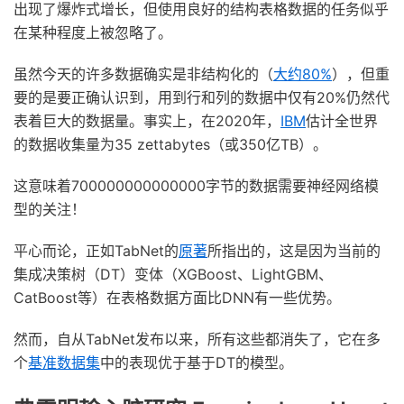
出现了爆炸式增长，但使用良好的结构表格数据的任务似乎
在某种程度上被忽略了。
虽然今天的许多数据确实是非结构化的（
大约80%
），但重
要的是要正确认识到，用到行和列的数据中仅有20%仍然代
表着巨大的数据量。事实上，在2020年，
IBM
估计全世界
的数据收集量为35 zettabytes（或350亿TB）。
这意味着700000000000000字节的数据需要神经网络模
型的关注！
平心而论，正如TabNet的
原著
所指出的，这是因为当前的
集成决策树（DT）变体（XGBoost、LightGBM、
CatBoost等）在表格数据方面比DNN有一些优势。
然而，自从TabNet发布以来，所有这些都消失了，它在多
个
基准数据集
中的表现优于基于DT的模型。