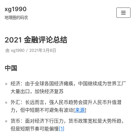
xg1990
跳
地理圈的码农
至
正
2021 金融评论总结
文
由
xg1990
2021年3月6日
中国
经济：由于全球各国经济瘫痪，中国继续成为世界工厂
大量出口，加快经济复苏
外汇：长远而言，强人民币趋势会提升人民币升值潜
力，但中短期不可避免有波动[
来源
]
货币：面对经济下行压力，货币政策宽松是大势所趋，
但是短期节奏可能偏慢
[1]